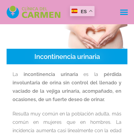
ES
Incontinencia urinaria
La
incontinencia urinaria
es la
pérdida
involuntaria de orina sin control del llenado y
vaciado de la vejiga urinaria, acompañado, en
ocasiones, de un fuerte deseo de orinar.
Resulta muy común en la población adulta, más
común en mujeres que en hombres. La
incidencia aumenta casi linealmente con la edad