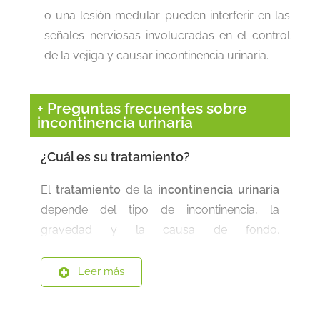
o una lesión medular pueden interferir en las
señales nerviosas involucradas en el control
de la vejiga y causar incontinencia urinaria.
+ Preguntas frecuentes sobre
incontinencia urinaria
¿Cuál es su tratamiento?
El
tratamiento
de la
incontinencia urinaria
depende del tipo de incontinencia, la
gravedad y la causa de fondo.
Probablemente se necesite una combinación
de tratamientos. Si la enfermedad
Leer más
preexistente es la causante de los síntomas,
el médico tratará esa enfermedad primero.