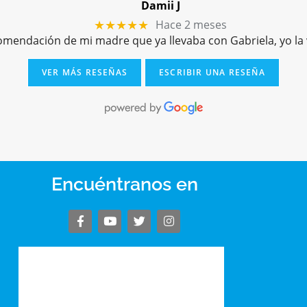
Damii J
Hace 2 meses
★★★★★
comendación de mi madre que ya llevaba con Gabriela, yo l
VER MÁS RESEÑAS
ESCRIBIR UNA RESEÑA
Encuéntranos en