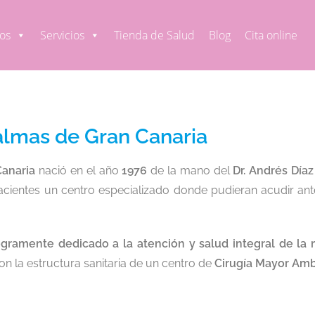
os
Servicios
Tienda de Salud
Blog
Cita online
almas de Gran Canaria
Canaria
nació en el año
1976
de la mano del
Dr. Andrés Día
 pacientes un centro especializado donde pudieran acudir an
egramente dedicado a la atención y salud integral de la 
on la estructura sanitaria de un centro de
Cirugía Mayor Amb