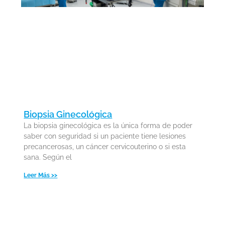
femenina, está indicado preservar la
fertilidad, es decir, vitrificar ovocitos para
poder intentar un embarazo más adelante,
con un diagnóstico de endometriosis leve o
moderada, antes de que la enfermedad
progrese. Para ello la edad debería de ser
inferior a 35 años. En casos severos se
puede intentar, siempre y cuando se pueda
Biopsia Ginecológica
acceder a los ovarios en la punción ovárica.
La biopsia ginecológica es la única forma de poder
saber con seguridad si un paciente tiene lesiones
precancerosas, un cáncer cervicouterino o si esta
sana. Según el
Leer Más >>