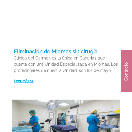
experimentar infertilidad. La endometriosis
puede influir en la fertilidad de varias
maneras:
Distorsiona la anatomía de la pelvis
Deja cicatrices en las trompas de Falopio
Causa inflamación en las estructuras de la
Eliminación de Miomas sin cirugía
pelvis, altera el funcionamiento del
Clínica del Carmen es la única en Canarias que
cuenta con una Unidad Especializada en Miomas. Los
Contacto
sistema inmunológico
profesionales de nuestra Unidad, son los de mayor
Cambia el entorno hormonal de los
Leer Más >>
óvulos
Perjudica la implantación del embarazo
Altera la calidad del óvulo.
Sabiendo que la endometriosis es
progresiva y que, a su vez la edad es un
factor determinante para la infertilidad