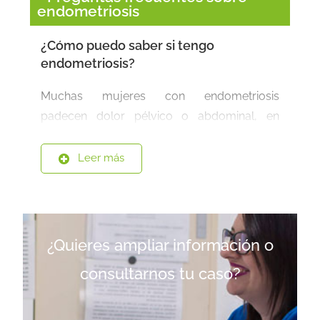
endometriosis
¿Cómo puedo saber si tengo
endometriosis?
Muchas mujeres con endometriosis
padecen dolor pélvico o abdominal, en
particular con el sangrado menstrual o al
tener relaciones sexuales. Algunas mujeres
Leer más
no presentan síntomas. La endometriosis
puede disminuir las posibilidades de quedar
embarazada. La única manera de saber con
certeza si tiene endometriosis es a través de
¿Quieres ampliar información o
un procedimiento quirúrgico llamado
consultarnos tu caso?
laparoscopia.
¿Cuáles son las causas de la