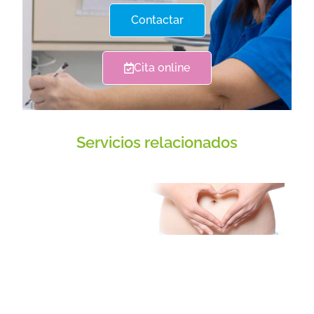
endometriosis?
Contactar
A día de hoy, todavía se desconoce la causa
que provoca la endometriosis. Sin embargo,
Cita online
se pueden destacar posibles causas:
Algunos especialistas defienden que una
parte de la menstruación discurre por las
Servicios relacionados
trompas y cae en el abdomen en lugar de
expulsarse hacia el exterior. Sin embargo,
esto ocurre en muchas mujeres que no
desarrollan endometriosis.
Otra de las causas puede ser un posible
defecto de la inmunidad responsable de
la limpieza de microbios y de células
anormales en el abdomen. Las defensas