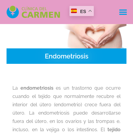
ES
Endometriosis
La
endometriosis
es un trastorno que ocurre
cuando el tejido que normalmente recubre el
interior del útero (endometrio) crece fuera del
útero. La endometriosis puede desarrollarse
fuera del útero, en los ovarios y las trompas e,
incluso, en la vejiga o los intestinos. El
tejido