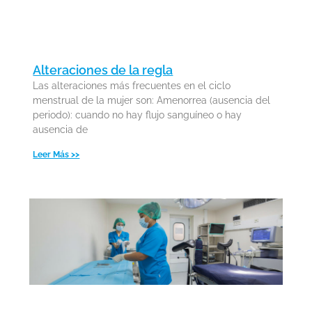
son de menor calidad y ello impediría que
reconociesen como extrañas las células
endometriales (normalmente sólo dentro
del útero) y les dejaran paso libre para su
Alteraciones de la regla
siembra en los órganos internos.
Las alteraciones más frecuentes en el ciclo
menstrual de la mujer son: Amenorrea (ausencia del
periodo): cuando no hay flujo sanguíneo o hay
Por otro lado, está el componente
ausencia de
hereditario que puede condicionar la
Leer Más >>
posibilidad de desarrollar esta
enfermedad.
¿La endometriosis puede provocar
infertilidad?
Si tiene endometriosis, puede ser más difícil
quedar embarazada. Entre un 30 % a un 50 %
de las mujeres con endometriosis pueden